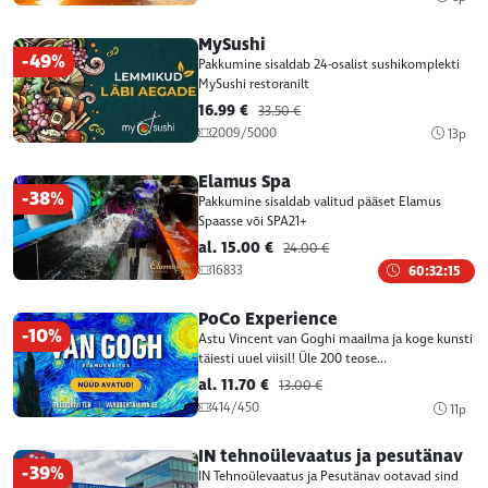
MySushi
-49%
Pakkumine sisaldab 24-osalist sushikomplekti
MySushi restoranilt
16.99 €
33.50 €
2009/5000
13p
Elamus Spa
-38%
Pakkumine sisaldab valitud pääset Elamus
Spaasse või SPA21+
al. 15.00 €
24.00 €
16833
60:32:15
PoCo Experience
-10%
Astu Vincent van Goghi maailma ja koge kunsti
täiesti uuel viisil! Üle 200 teose...
al. 11.70 €
13.00 €
414/450
11p
IN tehnoülevaatus ja pesutänav
-39%
IN Tehnoülevaatus ja Pesutänav ootavad sind