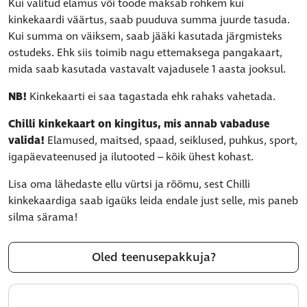
Kui valitud elamus või toode maksab rohkem kui
kinkekaardi väärtus, saab puuduva summa juurde tasuda.
Kui summa on väiksem, saab jääki kasutada järgmisteks
ostudeks. Ehk siis toimib nagu ettemaksega pangakaart,
mida saab kasutada vastavalt vajadusele 1 aasta jooksul.
NB!
Kinkekaarti ei saa tagastada ehk rahaks vahetada.
Chilli kinkekaart on kingitus, mis annab vabaduse
valida!
Elamused, maitsed, spaad, seiklused, puhkus, sport,
igapäevateenused ja ilutooted – kõik ühest kohast.
Lisa oma lähedaste ellu vürtsi ja rõõmu, sest Chilli
kinkekaardiga saab igaüks leida endale just selle, mis paneb
silma särama!
Oled teenusepakkuja?