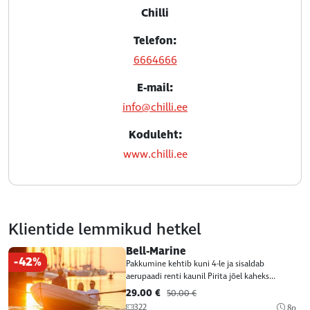
Chilli
Telefon:
6664666
E-mail:
info@chilli.ee
Koduleht:
www.chilli.ee
Klientide lemmikud hetkel
Bell-Marine
-42%
Pakkumine kehtib kuni 4-le ja sisaldab
aerupaadi renti kaunil Pirita jõel kaheks...
29.00 €
50.00 €
322
8p