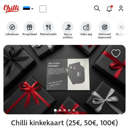
Läheduses
Kingiideed
Maitsemeeltele
Spa ja
Vaba aeg
Aktiivsed
Ilu ja terv
puhkus
tegevused
Chilli kinkekaart (25€, 50€, 100€)