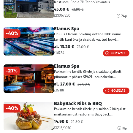
Kristiines, Endla 71! Tehnoülevaatus...
45.00 €
73.90 €
106/250
24p
Elamus Spa
-40%
Uhiuus Elamus Bowling ootab! Pakkumine
kehtib kuni 6-le ja sisaldab valitud bowl...
al. 13.20 €
22.00 €
1784
60:32:15
Elamus Spa
-27%
Pakkumine kehtib ühele ja sisaldab ajaliselt
piiramatut pääset SPA21+ saunakesku...
al. 27.00 €
34.00 €
9118
60:32:15
BabyBack Ribs & BBQ
-40%
Pakkumine kehtib ühele ja sisaldab 2-käigulist
maitseelamust restoranis BabyBack...
14.90 €
24.80 €
815/1050
18p