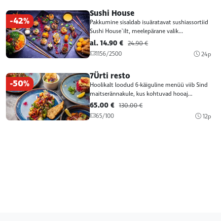
Sushi House
-42%
Pakkumine sisaldab isuäratavat sushiassortiid
Sushi House`ilt, meelepärane valik...
al. 14.90 €
24.90 €
1156/2500
24p
7Ürti resto
-50%
Hoolikalt loodud 6-käiguline menüü viib Sind
maitserännakule, kus kohtuvad hooaj...
65.00 €
130.00 €
65/100
12p