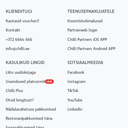
KLIENDITUGI
TEENUSEPAKKUJATELE
Kaotasid voucheri?
Koostöövõimalused
Kontakt
Partnerweb login
+372 6664 666
Chilli Partners iOS APP
info@chilli.ee
Chilli Partners Android APP
KASULIKUD LINGID
SOTSIAALMEEDIA
Liitu uudiskirjaga
Facebook
Uuendused platvormil
Instagram
UUS
Chilli Plus
TikTok
Otsid kingitust?
YouTube
Nädalavahetuse pakkumised
LinkedIn
Restoranipakkumised täna
Spaapakkumised täna