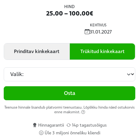
HIND
25.00 – 100.00€
KEHTIVUS
31.01.2027
Prinditav kinkekaart
Trükitud kinkekaart
Osta
Teenuse hinnale lisandub platvormi teenustasu. Lõplikku hinda näed ostukorvis
enne maksmist.
Hinnagarantii
14p tagastusõigus
Üle 3 miljoni õnneliku kliendi