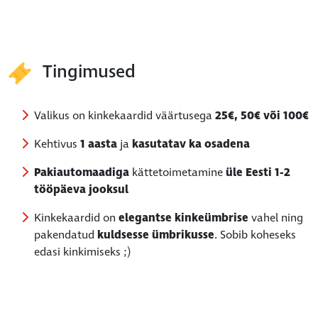
Tingimused
Valikus on kinkekaardid väärtusega
25€, 50€ või 100€
Kehtivus
1 aasta
ja
kasutatav ka osadena
Pakiautomaadiga
kättetoimetamine
üle Eesti 1-2
tööpäeva jooksul
Kinkekaardid on
elegantse kinkeümbrise
vahel ning
pakendatud
kuldsesse ümbrikusse
. Sobib koheseks
edasi kinkimiseks ;)