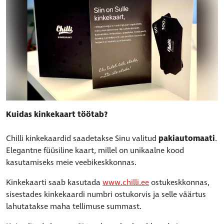
Kuidas kinkekaart töötab?
Chilli kinkekaardid saadetakse Sinu valitud
pakiautomaati
.
Elegantne füüsiline kaart, millel on unikaalne kood
kasutamiseks meie veebikeskkonnas.
Kinkekaarti saab kasutada
www.chilli.ee
ostukeskkonnas,
sisestades kinkekaardi numbri ostukorvis ja selle väärtus
lahutatakse maha tellimuse summast.